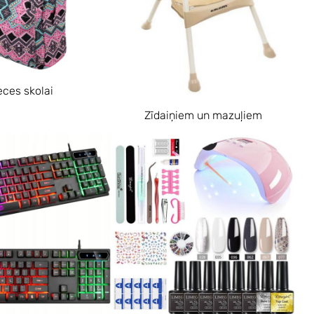
eces skolai
Zīdaiņiem un mazuļiem