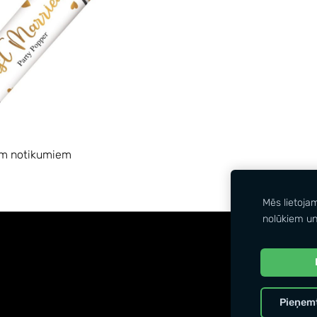
em notikumiem
Mēs lietoja
nolūkiem un
Pieņemt