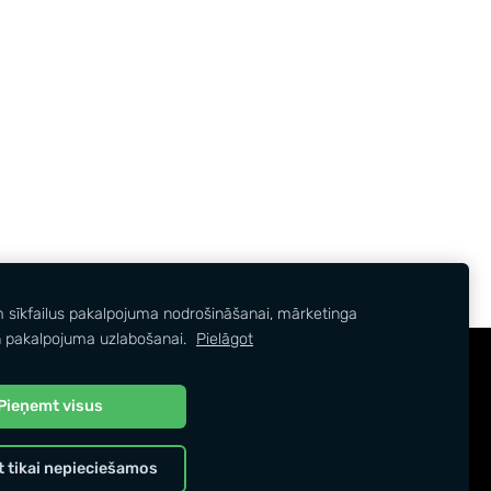
m sīkfailus pakalpojuma nodrošināšanai, mārketinga
 pakalpojuma uzlabošanai.
Pielāgot
Pieņemt visus
 tikai nepieciešamos