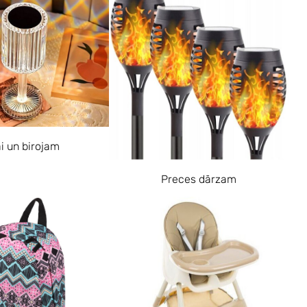
i un birojam
Preces dārzam