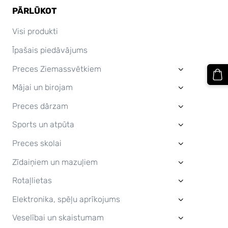
PĀRLŪKOT
Visi produkti
Īpašais piedāvājums
Preces Ziemassvētkiem
›
Mājai un birojam
›
Preces dārzam
›
Sports un atpūta
›
Preces skolai
›
Zīdaiņiem un mazuļiem
›
Rotaļlietas
›
Elektronika, spēļu aprīkojums
›
Veselībai un skaistumam
›