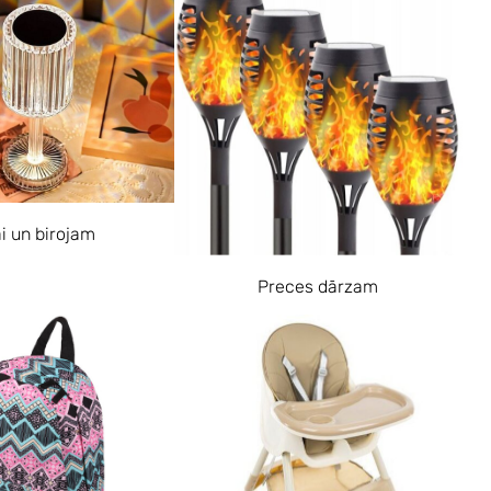
i un birojam
Preces dārzam