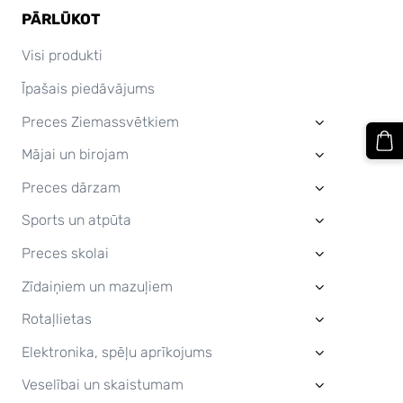
PĀRLŪKOT
Visi produkti
Īpašais piedāvājums
Preces Ziemassvētkiem
›
Mājai un birojam
›
Preces dārzam
›
Sports un atpūta
›
Preces skolai
›
Zīdaiņiem un mazuļiem
›
Rotaļlietas
›
Elektronika, spēļu aprīkojums
›
Veselībai un skaistumam
›