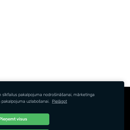
m sīkfailus pakalpojuma nodrošināšanai, mārketinga
 pakalpojuma uzlabošanai.
Pielāgot
Pieņemt visus