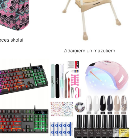
eces skolai
Zīdaiņiem un mazuļiem