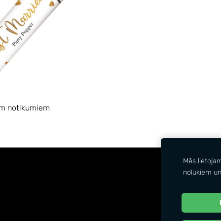
em notikumiem
Mēs lietoja
nolūkiem un