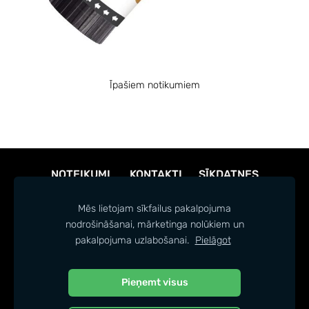
Īpašiem notikumiem
NOTEIKUMI
KONTAKTI
SĪKDATNES
Mēs lietojam sīkfailus pakalpojuma
nodrošināšanai, mārketinga nolūkiem un
pakalpojuma uzlabošanai.
Pielāgot
Pieņemt visus