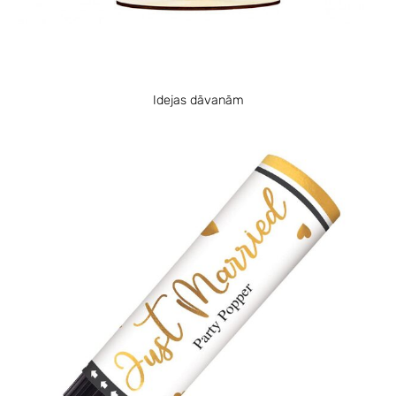
Idejas dāvanām