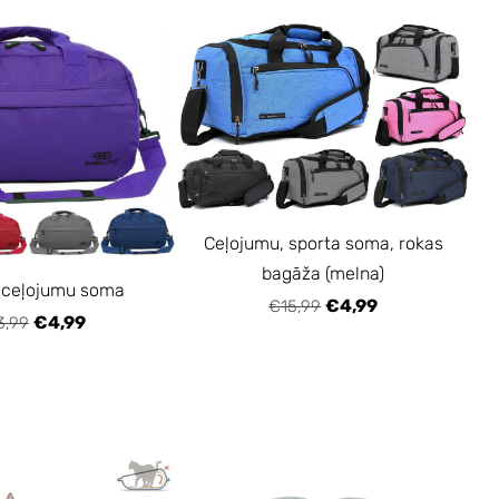
Ceļojumu, sporta soma, rokas
bagāža (melna)
 ceļojumu soma
€4,99
€15,99
€4,99
3,99