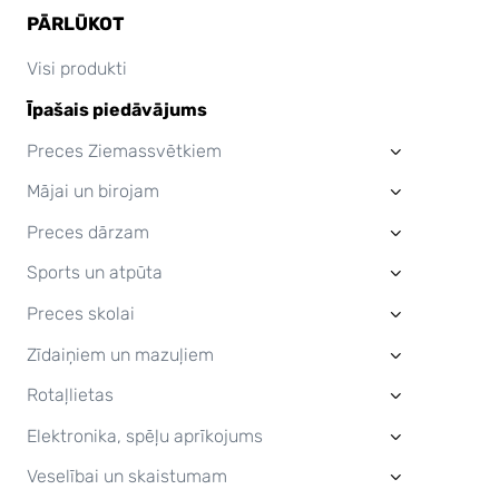
PĀRLŪKOT
Visi produkti
Īpašais piedāvājums
Preces Ziemassvētkiem
›
Mājai un birojam
›
Preces dārzam
›
Sports un atpūta
›
Preces skolai
›
Zīdaiņiem un mazuļiem
›
Rotaļlietas
›
Elektronika, spēļu aprīkojums
›
Veselībai un skaistumam
›