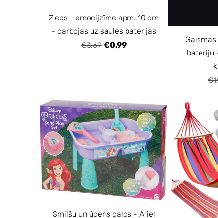
Zieds - emocijzīme apm. 10 cm
- darbojas uz saules baterijas
Gaismas 
€0,99
€3,69
bateriju 
k
€1
Smilšu un ūdens galds - Ariel