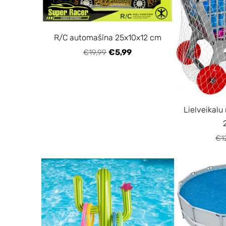
R/C automašīna 25x10x12 cm
€5,99
€19,99
Lielveikalu
€1