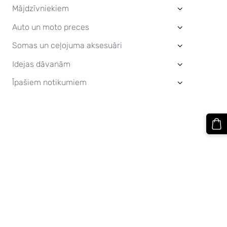
Mājdzīvniekiem
›
Auto un moto preces
›
Somas un ceļojuma aksesuāri
›
Idejas dāvanām
›
Īpašiem notikumiem
›