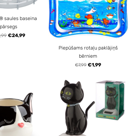
 saules baseina
pārsegs
€24,99
,99
Piepūšams rotaļu paklājiņš
bērniem
€1,99
€7,99