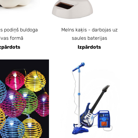
s podiņš buldoga
Melns kaķis - darbojas uz
lvas formā
saules baterijas
zpārdots
Izpārdots