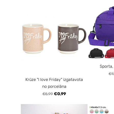
Sporta,
€1
Krūze "I love Friday" izgatavota
no porcelāna
€0,99
€5,99