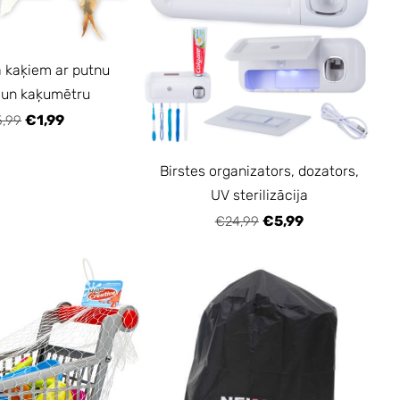
a kaķiem ar putnu
 un kaķumētru
€1,99
,99
Birstes organizators, dozators,
UV sterilizācija
€5,99
€24,99