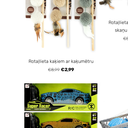
Rotaļliet
skaņu
€5
Rotaļlieta kaķiem ar kaķumētru
€2,99
€8,99