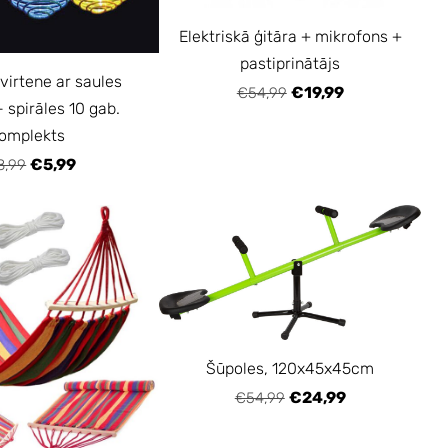
Elektriskā ģitāra + mikrofons +
pastiprinātājs
virtene ar saules
€19,99
€54,99
- spirāles 10 gab.
omplekts
€5,99
8,99
Šūpoles, 120x45x45cm
€24,99
€54,99