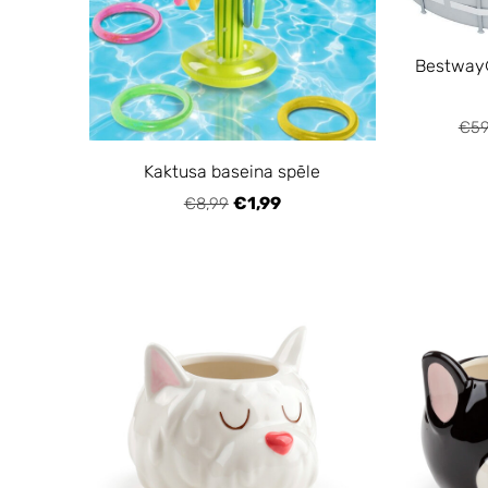
Bestway®
€59
Kaktusa baseina spēle
€1,99
€8,99