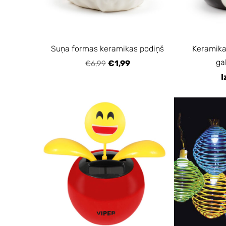
Suņa formas keramikas podiņš
Keramika
ga
€1,99
€6,99
I