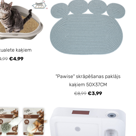
tualete kaķiem
€4,99
4,99
"Pawise" skrāpēšanas paklājs
kaķiem 50X37CM
€3,99
€8,99