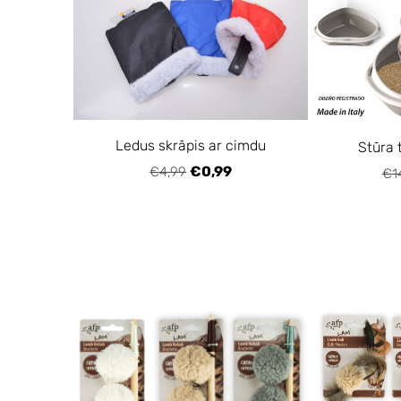
Ledus skrāpis ar cimdu
Stūra 
€0,99
€4,99
€1