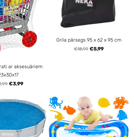
Grila pārsegs 95 x 62 x 95 cm
€5,99
€18,99
 rati ar aksesuāriem
23x30x17
€3,99
2,99