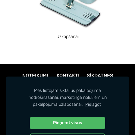
Uzkopšanai
NOTEIKUMI
KONTAKTI
SĪKDATNES
Mēs lietojam sīkfailus pakalpojuma
nodrošināšanai, mārketinga nolūkiem un
pakalpojuma uzlabošanai.
Pielāgot
Pieņemt visus