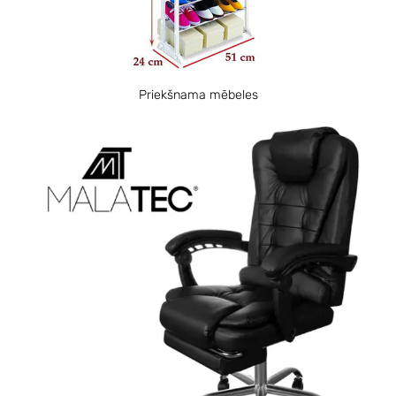
Priekšnama mēbeles