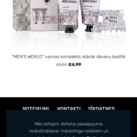
"MEN'S WORLD" vannas komplekts skārda dāvanu kastītē
€9,99
€4,99
NOTEIKUMI
KONTAKTI
SĪKDATNES
Mēs lietojam sīkfailus pakalpojuma
nodrošināšanai, mārketinga nolūkiem un