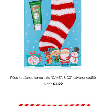
Pēdu kopšanas komplekts "SANTA & CO" dāvanu kastītē
€9,99
€4,99