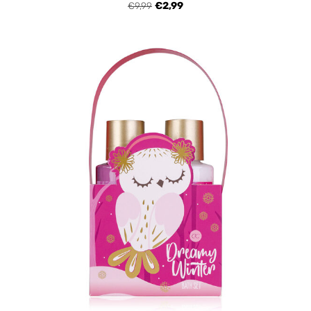
€9,99
€2,99