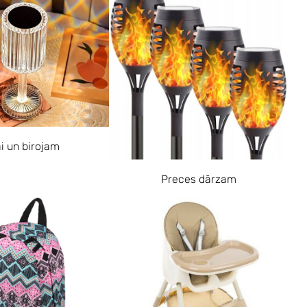
i un birojam
Preces dārzam