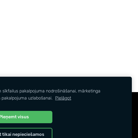
m sīkfailus pakalpojuma nodrošināšanai, mārketinga
 pakalpojuma uzlabošanai.
Pielāgot
Pieņemt visus
 tikai nepieciešamos