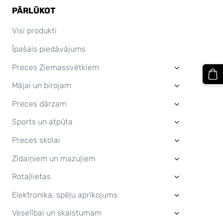
PĀRLŪKOT
Visi produkti
Īpašais piedāvājums
Preces Ziemassvētkiem
›
Mājai un birojam
›
Preces dārzam
›
Sports un atpūta
›
Preces skolai
›
Zīdaiņiem un mazuļiem
›
Rotaļlietas
›
Elektronika, spēļu aprīkojums
›
Veselībai un skaistumam
›