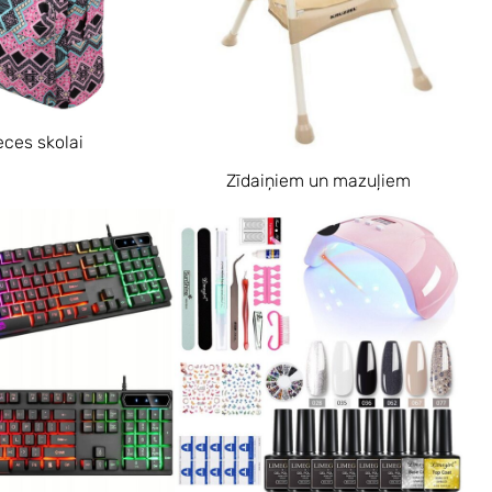
eces skolai
Zīdaiņiem un mazuļiem