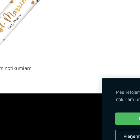
em notikumiem
Mēs lietoja
nolūkiem un
Pieņemt