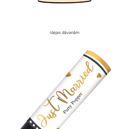
Idejas dāvanām