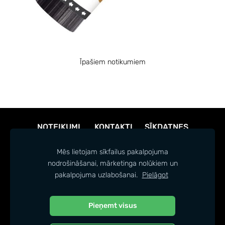
Īpašiem notikumiem
NOTEIKUMI
KONTAKTI
SĪKDATNES
Mēs lietojam sīkfailus pakalpojuma
nodrošināšanai, mārketinga nolūkiem un
pakalpojuma uzlabošanai.
Pielāgot
Pieņemt visus