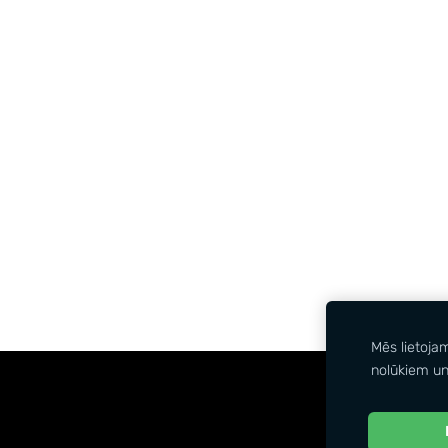
Mēs lietoja
nolūkiem un