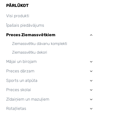
PĀRLŪKOT
Visi produkti
Īpašais piedāvājums
Preces Ziemassvētkiem
›
Ziemassvētku dāvanu komplekti
Ziemassvētku dekori
Mājai un birojam
›
Preces dārzam
›
Sports un atpūta
›
Preces skolai
›
Zīdaiņiem un mazuļiem
›
Rotaļlietas
›